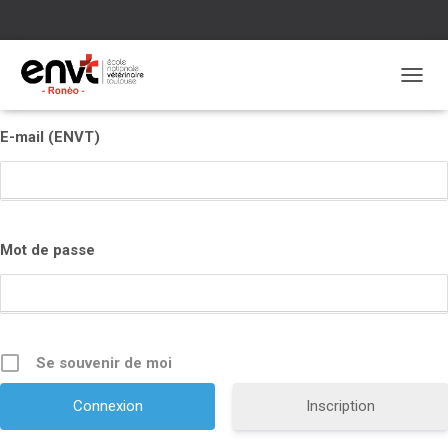
D
É
P
E-mail (ENVT)
L
I
E
R
L
A
Mot de passe
N
A
V
I
G
A
Se souvenir de moi
T
I
Inscription
O
N